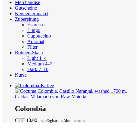
Merchandise
Gutscheine
Kennenlernpaket
Zubereitung
Espresso
Lungo
Cappuccino
Automat
Filter
Bohnen-Skala
Light 1–4
Medium 4–7
Dark 7–10
Kurse
Dieses
Colombia
Produkt
weist
mehrere
CHF
10.00
–
verfügbar im Abonnement
Varianten
auf.
Die