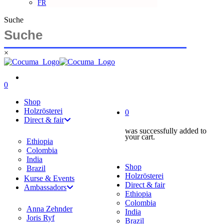
FR
Suche
×
Close
Search
search
account
0
Menu
account
Shop
Holzrösterei
0
Direct & fair
was successfully added to
your cart.
Ethiopia
Colombia
India
Shop
Brazil
Holzrösterei
Kurse & Events
Direct & fair
Ambassadors
Ethiopia
Colombia
Anna Zehnder
India
Joris Ryf
Brazil