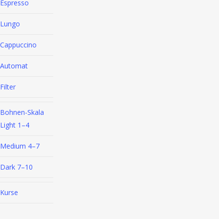
Espresso
Die
Optionen
Lungo
können
Cappuccino
auf
der
Automat
Produktseite
gewählt
Filter
werden
Bohnen-Skala
Light 1–4
Medium 4–7
Dark 7–10
Kurse