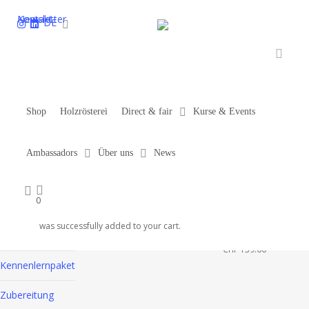
Skip
Newsletter
Kontakt
DE
to
main
content
accou
Kurse
Shop
Holzrösterei
Direct & fair
Kurse & Events
Start
Shop
Kurse
Ambassadors
Über uns
News
Kategorien
account
0
Merchandise
Dieses
Barista
was successfully added to your cart.
Crashkurs
Produkt
Gutscheine
weist
CHF
139.00
Kennenlernpaket
mehrere
Varianten
Zubereitung
auf.