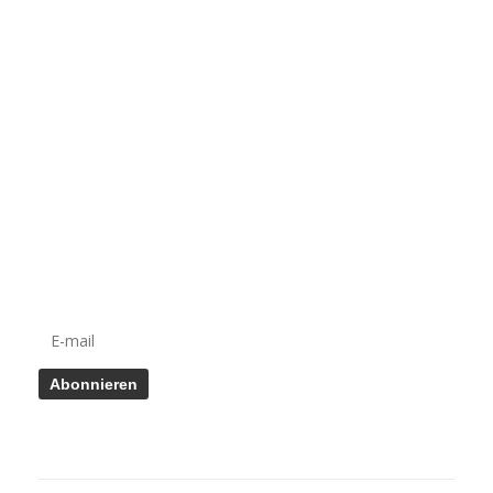
Shop Öffnungszeiten
Montag: 8.00 – 14.00​ Uhr
Mittwoch: 12.00 – 17.00 Uhr
Donnerstag: 13.00 – 17.00 Uhr
Cocuma Newsletter
Newsletter abonnieren: