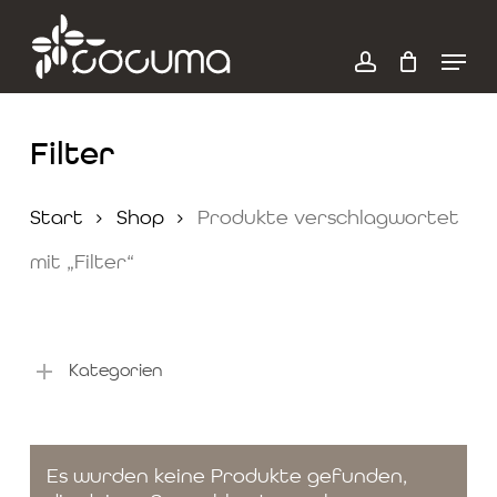
Skip
to
search
Menu
main
account
content
Filter
Start
Shop
Produkte verschlagwortet
mit „Filter“
Kategorien
Es wurden keine Produkte gefunden,