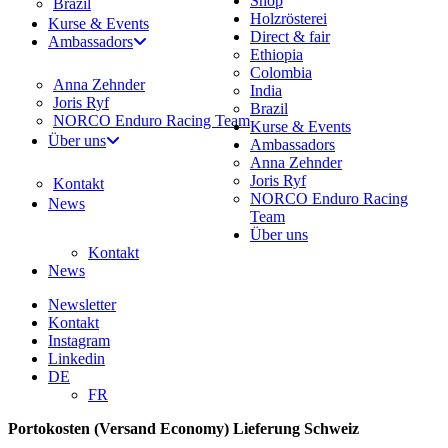
Shop
Brazil
Holzrösterei
Kurse & Events
Direct & fair
Ambassadors
Ethiopia
Colombia
Anna Zehnder
India
Joris Ryf
Brazil
NORCO Enduro Racing Team
Kurse & Events
Über uns
Ambassadors
Anna Zehnder
Joris Ryf
Kontakt
NORCO Enduro Racing
News
Team
Über uns
Kontakt
News
Newsletter
Kontakt
Instagram
Linkedin
DE
FR
Portokosten (Versand Economy) Lieferung Schweiz