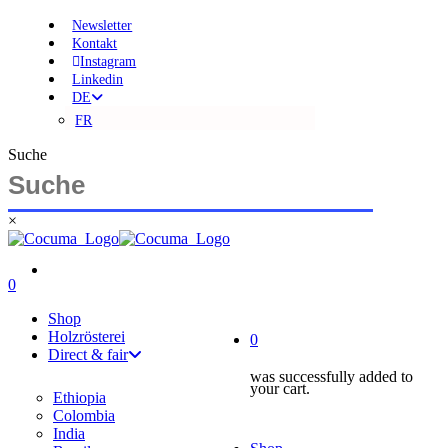
Skip
Newsletter
to
Kontakt
main
Instagram
content
Linkedin
DE
FR
Suche
×
Close
Search
search
account
0
Menu
account
Shop
Holzrösterei
0
Direct & fair
was successfully added to
your cart.
Ethiopia
Colombia
India