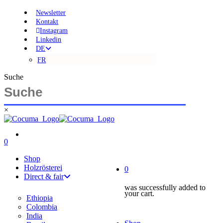
Skip
Newsletter
to
Kontakt
main
Instagram
content
Linkedin
DE
FR
Suche
×
Close
Search
search
account
0
Menu
account
Shop
Holzrösterei
0
Direct & fair
was successfully added to
your cart.
Ethiopia
Colombia
India