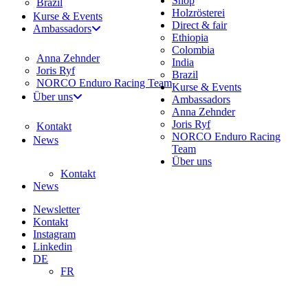
Shop
Brazil
Holzrösterei
Kurse & Events
Direct & fair
Ambassadors
Ethiopia
Colombia
Anna Zehnder
India
Joris Ryf
Brazil
NORCO Enduro Racing Team
Kurse & Events
Über uns
Ambassadors
Anna Zehnder
Joris Ryf
Kontakt
NORCO Enduro Racing
News
Team
Über uns
Kontakt
News
Newsletter
Kontakt
Instagram
Linkedin
DE
FR