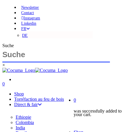
Skip
Newsletter
to
Contact
main
Instagram
content
Linkedin
FR
DE
Suche
×
Close
Search
search
account
0
Menu
account
Shop
Torréfaction au feu de bois
0
Direct & fair
was successfully added to
your cart.
Ethiopie
Colombia
India