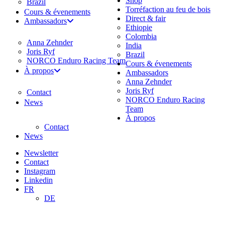
Shop
Brazil
Torréfaction au feu de bois
Cours & évenements
Direct & fair
Ambassadors
Ethiopie
Colombia
Anna Zehnder
India
Joris Ryf
Brazil
NORCO Enduro Racing Team
Cours & évenements
À propos
Ambassadors
Anna Zehnder
Joris Ryf
Contact
NORCO Enduro Racing
News
Team
À propos
Contact
News
Newsletter
Contact
Instagram
Linkedin
FR
DE