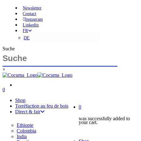
Skip
Newsletter
to
Contact
main
Instagram
content
Linkedin
FR
DE
Suche
×
Close
Search
search
account
0
Menu
account
Shop
Torréfaction au feu de bois
0
Direct & fair
was successfully added to
your cart.
Ethiopie
Colombia
India