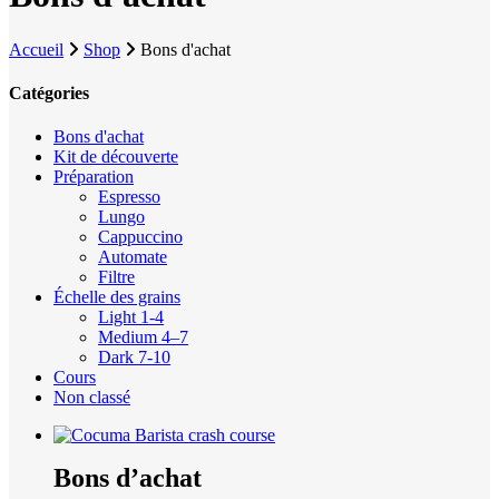
Accueil
Shop
Bons d'achat
Catégories
Bons d'achat
Kit de découverte
Préparation
Espresso
Lungo
Cappuccino
Automate
Filtre
Échelle des grains
Light 1-4
Medium 4–7
Dark 7-10
Cours
Non classé
Ce
Bons d’achat
produit
a