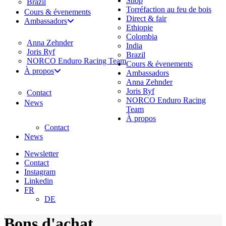
Shop
Brazil
Torréfaction au feu de bois
Cours & évenements
Direct & fair
Ambassadors
Ethiopie
Colombia
Anna Zehnder
India
Joris Ryf
Brazil
NORCO Enduro Racing Team
Cours & évenements
À propos
Ambassadors
Anna Zehnder
Joris Ryf
Contact
NORCO Enduro Racing
News
Team
À propos
Contact
News
Newsletter
Contact
Instagram
Linkedin
FR
DE
Bons d'achat