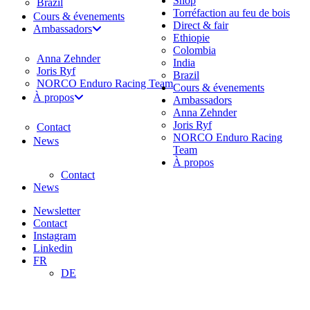
Shop
Brazil
Torréfaction au feu de bois
Cours & évenements
Direct & fair
Ambassadors
Ethiopie
Colombia
Anna Zehnder
India
Joris Ryf
Brazil
NORCO Enduro Racing Team
Cours & évenements
À propos
Ambassadors
Anna Zehnder
Joris Ryf
Contact
NORCO Enduro Racing
News
Team
À propos
Contact
News
Newsletter
Contact
Instagram
Linkedin
FR
DE