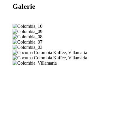
Galerie
Colombia_10
Colombia_09
Colombia_08
Colombia_07
Colombia_03
Colombia_04
Colombia_02
Colombia_01
Adresse
Cocuma AG
Chemin du Long-Champ 110
2504 Biel | Bienne
info@cocuma.ch