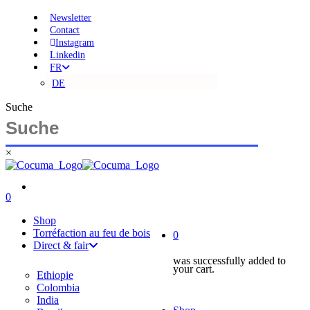
Skip
Newsletter
to
Contact
main
Instagram
content
Linkedin
FR
DE
Suche
×
Close
Search
search
account
0
Menu
account
Shop
Torréfaction au feu de bois
0
Direct & fair
was successfully added to
your cart.
Ethiopie
Colombia
India