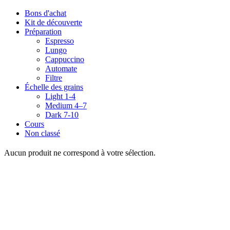
Bons d'achat
Kit de découverte
Préparation
Espresso
Lungo
Cappuccino
Automate
Filtre
Échelle des grains
Light 1-4
Medium 4–7
Dark 7-10
Cours
Non classé
Aucun produit ne correspond à votre sélection.
Adresse
Cocuma AG
Chemin du Long-Champ 110