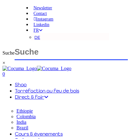
Skip
Newsletter
to
Contact
main
Instagram
content
Linkedin
FR
DE
Suche
×
Close
Search
search
account
0
Menu
Shop
Torréfaction au feu de bois
Direct & fair
Ethiopie
Colombia
India
Brazil
Cours & évenements