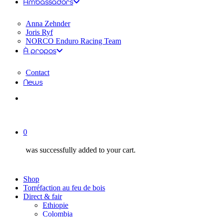
Ambassadors
Anna Zehnder
Joris Ryf
NORCO Enduro Racing Team
À propos
Contact
News
account
0
was successfully added to your cart.
Shop
Torréfaction au feu de bois
Direct & fair
Ethiopie
Colombia