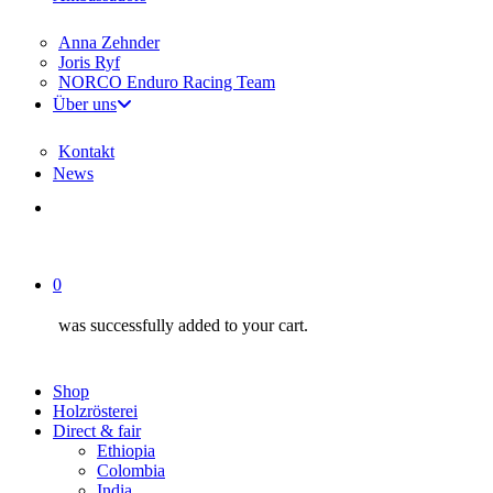
Anna Zehnder
Joris Ryf
NORCO Enduro Racing Team
Über uns
Kontakt
News
account
0
was successfully added to your cart.
Shop
Holzrösterei
Direct & fair
Ethiopia
Colombia
India