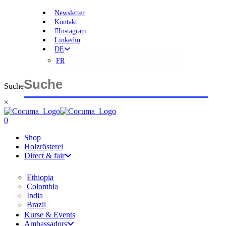
Skip
Newsletter
to
Kontakt
main
Instagram
content
Linkedin
DE
FR
Suche
×
Close
Search
search
account
0
Shop
Menu
Holzrösterei
Direct & fair
Ethiopia
Colombia
India
Brazil
Kurse & Events
Ambassadors