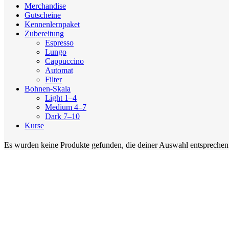
Merchandise
Gutscheine
Kennenlernpaket
Zubereitung
Espresso
Lungo
Cappuccino
Automat
Filter
Bohnen-Skala
Light 1–4
Medium 4–7
Dark 7–10
Kurse
Es wurden keine Produkte gefunden, die deiner Auswahl entsprechen
Adresse
Cocuma AG
Längfeldweg 110
2504 Biel | Bienne